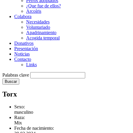
Perros adoptados
¿Que fue de ellos?
Arcoíris
Colabora
Necesidades
Voluntariado
Apadrinamiento
Acogida temporal
Donativos
Presentación
Noticias
Contacto
Links
Palabras clave
Buscar
Torx
Sexo:
masculino
Raza:
Mix
Fecha de nacimiento: